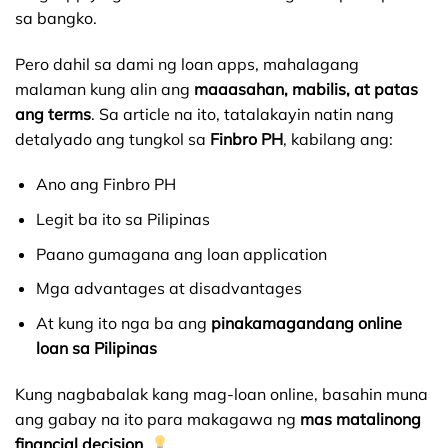
sa bangko.
Pero dahil sa dami ng loan apps, mahalagang
malaman kung alin ang
maaasahan, mabilis, at patas
ang terms
. Sa article na ito, tatalakayin natin nang
detalyado ang tungkol sa
Finbro PH
, kabilang ang:
Ano ang Finbro PH
Legit ba ito sa Pilipinas
Paano gumagana ang loan application
Mga advantages at disadvantages
At kung ito nga ba ang
pinakamagandang online
loan sa Pilipinas
Kung nagbabalak kang mag-loan online, basahin muna
ang gabay na ito para makagawa ng
mas matalinong
financial decision
.