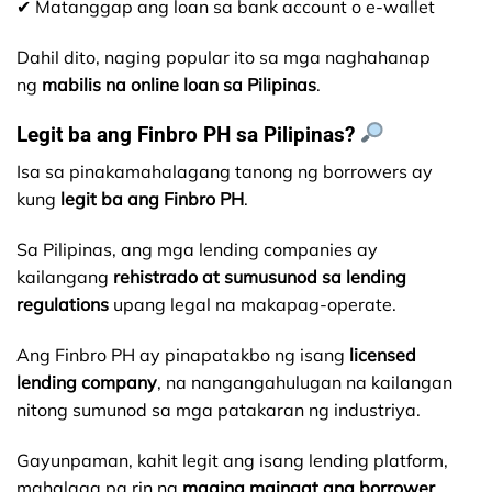
✔ Matanggap ang loan sa bank account o e-wallet
Dahil dito, naging popular ito sa mga naghahanap
ng
mabilis na online loan sa Pilipinas
.
Legit ba ang Finbro PH sa Pilipinas?
Isa sa pinakamahalagang tanong ng borrowers ay
kung
legit ba ang Finbro PH
.
Sa Pilipinas, ang mga lending companies ay
kailangang
rehistrado at sumusunod sa lending
regulations
upang legal na makapag-operate.
Ang Finbro PH ay pinapatakbo ng isang
licensed
lending company
, na nangangahulugan na kailangan
nitong sumunod sa mga patakaran ng industriya.
Gayunpaman, kahit legit ang isang lending platform,
mahalaga pa rin na
maging maingat ang borrower
.