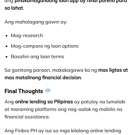
ang
pinakamagandang loan app ay hindi pareho para
sa lahat
.
Ang mahalagang gawin ay:
Mag-research
Mag-compare ng loan options
Basahin ang loan terms
Sa ganitong paraan, makakagawa ka ng
mas ligtas at
mas matalinong financial decision
.
Final Thoughts
Ang
online lending sa Pilipinas
ay patuloy na lumalaki
at maraming platforms ang nag-aalok ng mabilis na
financial assistance.
Ang Finbro PH ay isa sa mga kilalang online lending