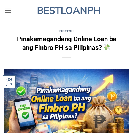
Skip
BESTLOANPH
to
content
FINTECH
Pinakamagandang Online Loan ba
ang Finbro PH sa Pilipinas?
08
Jun