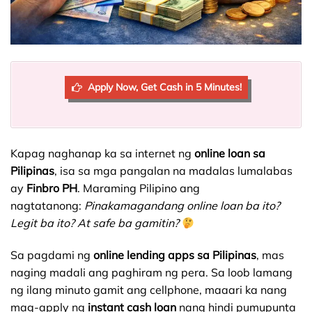
Apply Now, Get Cash in 5 Minutes!
Kapag naghanap ka sa internet ng
online loan sa
Pilipinas
, isa sa mga pangalan na madalas lumalabas
ay
Finbro PH
. Maraming Pilipino ang
nagtatanong:
Pinakamagandang online loan ba ito?
Legit ba ito? At safe ba gamitin?
Sa pagdami ng
online lending apps sa Pilipinas
, mas
naging madali ang paghiram ng pera. Sa loob lamang
ng ilang minuto gamit ang cellphone, maaari ka nang
mag-apply ng
instant cash loan
nang hindi pumupunta